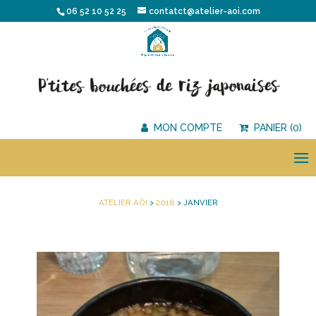
06 52 10 52 25
contatct@atelier-aoi.com
MON COMPTE
PANIER (0)
Sélectionner une page
ATELIER AÔI
>
2018
>
JANVIER