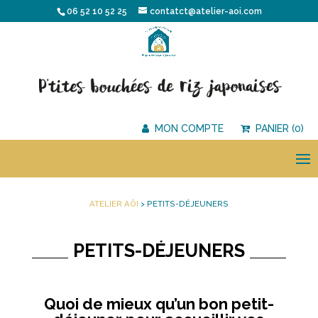
06 52 10 52 25
contatct@atelier-aoi.com
MON COMPTE
PANIER (0)
Sélectionner une page
ATELIER AÔI
>
PETITS-DÉJEUNERS
PETITS-DÉJEUNERS
Quoi de mieux qu’un bon petit-